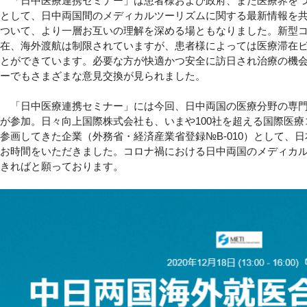
「日中医療連携セミナー」は患者様および政府、また医療界をつ
として、日中両国間のメディカルツーリズムに関する最新情報を
ついて、より一層お互いの理解を深める場ともなりました。新型
在、海外渡航は制限されていますが、患者様によっては医療滞在
とができています。必要な方が快適かつ安全に訪日され治療の機
ーでもさまざまな意見交換が見られました。
「日中医療連携セミナー」には今回、日中両国の医療分野の専門
が参加。日々向上国際株式会社も、いまや100社を超える国際医
参画してきた企業（外務省・経済産業省登録№B-010）として、
お時間をいただきました。コロナ禍における日中両国のメディカ
きればと願っております。