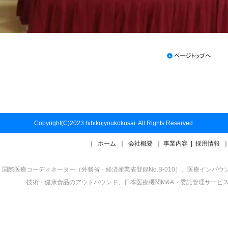
Copyright(C)2023 hibikojyoukokusai. All Rights Reserved.
｜
ホーム
｜
会社概要
｜
事業内容
|
採用情報
国際医療コーディネーター（外務省・経済産業省登録No.B-010）、医療イン
技術・健康食品のアウトバウンド、日本医療機関M&A・委託管理サービ