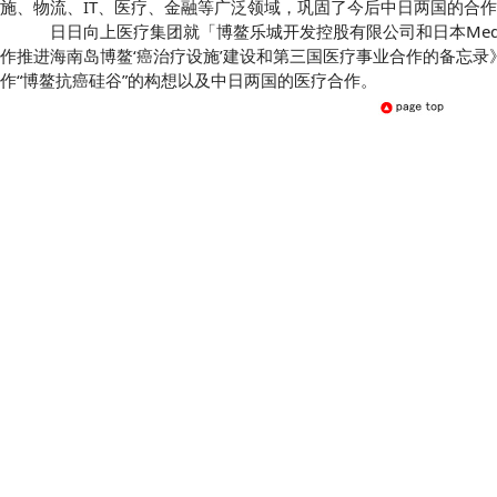
施、物流、IT、医疗、金融等广泛领域，巩固了今后中日两国的合
日日向上医疗集团就「博鳌乐城开发控股有限公司和日本Medical E
作推进海南岛博鳌‘癌治疗设施’建设和第三国医疗事业合作的备忘录》
作“博鳌抗癌硅谷”的构想以及中日两国的医疗合作。