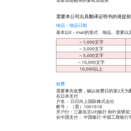
需要加急翻译的要收加急费
需要本公司出具翻译证明书的请提前告
纳品・纳品日期
基本以E－mail的形式 纳品。需要
～1,000文字
～3,000文字
～5,000文字
～10,000文字
10,000以上
收费
需要事先收费，确认收费日的第2天为
在日本支付
户名： 日日向上国际株式会社
帐号： （普）1061618
开户行：三菱东京UFJ银行 秋叶原驿前
在中国支付： 中国银行 中国工商银行