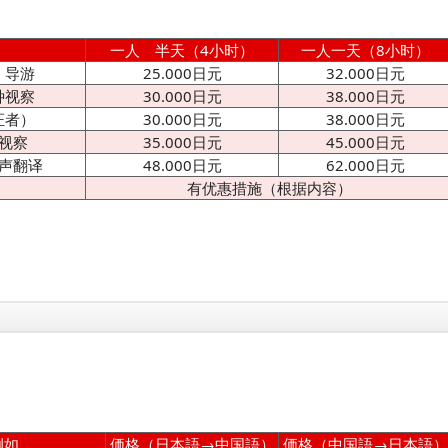
一人 半天（4小时）
一人一天（8小时）
・导游
25.000日元
32.000日元
种视察
30.000日元
38.000日元
证者）
30.000日元
38.000日元
视察
35.000日元
45.000日元
声翻译
48.000日元
62.000日元
有优惠措施（根据内容）
例如
価格（日本語→中国語）
価格（中国語→日本語）