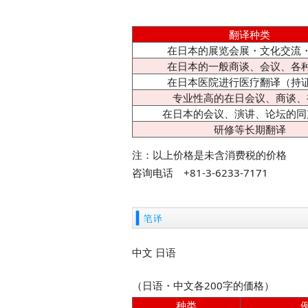
翻译种类
在日本的展览会展・文化交流
在日本的一般商谈、会议、各
在日本医院进行医疗翻译（持
专业性高的在日会议、商谈、
在日本的会议、演讲、论坛的同
研修等长期翻译
注：以上价格是未含消费税的价格
咨询电话 +81-3-6233-7171
中文 日语
（日语・中文各200字的価格）
种类