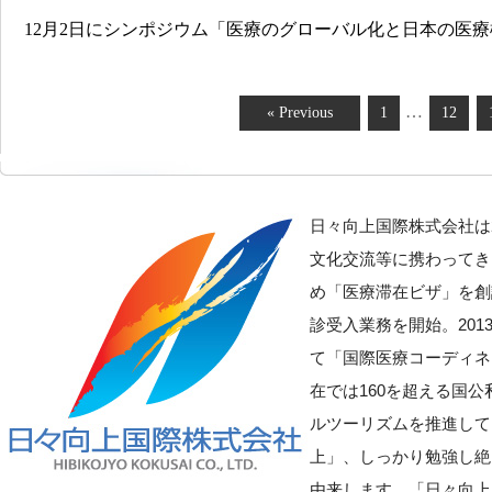
12月2日にシンポジウム「医療のグローバル化と日本の医療機
…
« Previous
1
12
日々向上国際株式会社は
文化交流等に携わってき
め「医療滞在ビザ」を創
診受入業務を開始。20
て「国際医療コーディネ
在では160を超える国
ルツーリズムを推進して
上」、しっかり勉強し絶
由来します。「日々向上