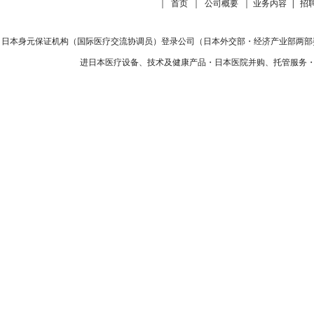
｜
首页
｜
公司概要
｜
业务内容
|
招
日本身元保证机构（国际医疗交流协调员）登录公司（日本外交部・经济产业部两部委
进日本医疗设备、技术及健康产品・日本医院并购、托管服务